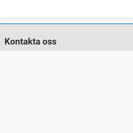
Kontakta oss
E-post: kommunstyrelse@grums.se
Telefonväxel: 0555-420 00
Besök oss
Sveagatan 77, Grums
Snabblänkar