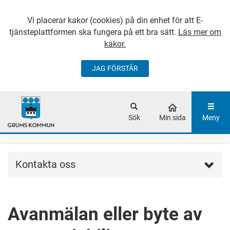
Vi placerar kakor (cookies) på din enhet för att E-
tjänsteplattformen ska fungera på ett bra sätt.
Läs mer om
kakor.
JAG FÖRSTÅR
GÅ DIREKT TILL
HUVUDINNEHÅLLET
Sök
Min sida
Meny
Kontakta oss
Avanmälan eller byte av